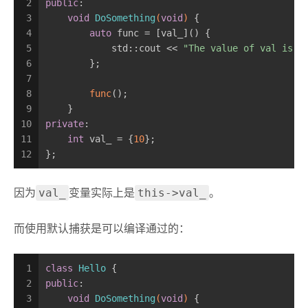
2
public
:
3
void
DoSomething
(
void
)
{
4
auto
 func = [val_]() {
5
            std::cout << 
"The value of val is "
6
        };
7
8
func
();
9
    }
10
private
:
11
int
 val_ = {
10
};
12
};
val_
this->val_
因为
变量实际上是
。
而使用默认捕获是可以编译通过的：
1
class
Hello
 {
2
public
:
3
void
DoSomething
(
void
)
{