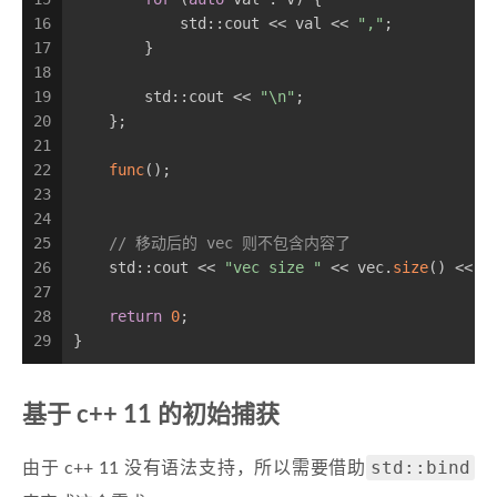
16
            std::cout << val << 
","
;
17
        }
18
19
        std::cout << 
"\n"
;
20
    };
21
22
func
();
23
24
25
// 移动后的 vec 则不包含内容了
26
    std::cout << 
"vec size "
 << vec.
size
() << 
"
27
28
return
0
;
29
}
基于 c++ 11 的初始捕获
std::bind
由于 c++ 11 没有语法支持，所以需要借助