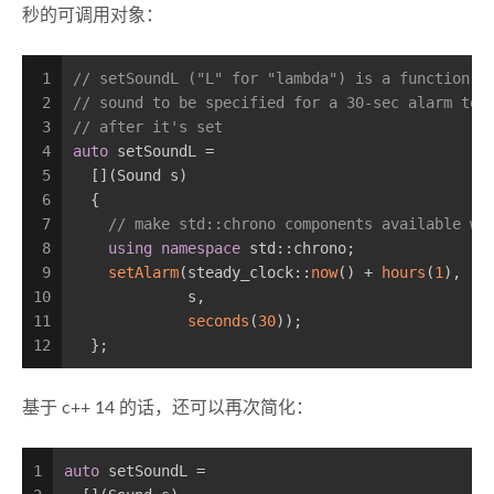
秒的可调用对象：
1
// setSoundL ("L" for "lambda") is a function o
2
// sound to be specified for a 30-sec alarm to 
3
// after it's set
4
auto
 setSoundL =                             
5
  [](Sound s)
6
  {
7
// make std::chrono components available w/
8
using
namespace
 std::chrono;
9
setAlarm
(steady_clock::
now
() + 
hours
(
1
),  
/
10
             s,                               
/
11
seconds
(
30
));                    
/
12
  };
基于 c++ 14 的话，还可以再次简化：
1
auto
 setSoundL =                             