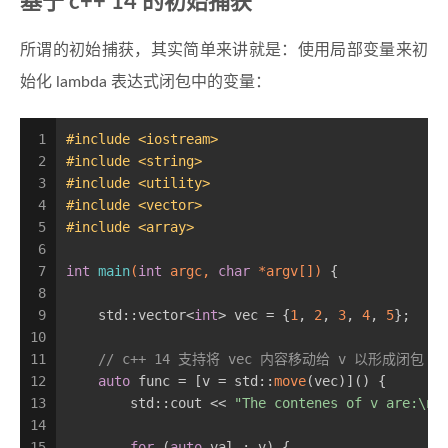
基于 c++ 14 的初始捕获
所谓的初始捕获，其实简单来讲就是：使用局部变量来初
始化 lambda 表达式闭包中的变量：
1
#
include
<iostream>
2
#
include
<string>
3
#
include
<utility>
4
#
include
<vector>
5
#
include
<array>
6
7
int
main
(
int
 argc, 
char
 *argv[])
{
8
9
    std::vector<
int
> vec = {
1
, 
2
, 
3
, 
4
, 
5
};
10
11
// c++ 14 支持将 vec 内容移动给 v 以形成闭包
12
auto
 func = [v = std::
move
(vec)]() {
13
        std::cout << 
"The contenes of v are:\n"
14
15
for
 (
auto
 val : v) {