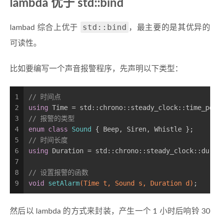
lambda 优于 std::bind
std::bind
lambad 综合上优于
，最主要的是其优异的
可读性。
比如要编写一个声音报警程序，先声明以下类型：
1
// 时间点
2
using
 Time = std::chrono::steady_clock::time_poi
3
// 报警的类型
4
enum
class
Sound
 {
 Beep, Siren, Whistle };
5
// 时间长度
6
using
 Duration = std::chrono::steady_clock::dura
7
8
// 设置报警的函数
9
void
setAlarm
(Time t, Sound s, Duration d)
;
然后以 lambda 的方式来封装，产生一个 1 小时后响铃 30