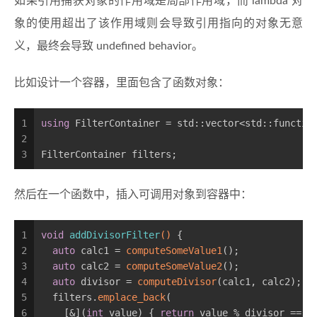
如果引用捕获对象的作用域是局部作用域，而 lambda 对
象的使用超出了该作用域则会导致引用指向的对象无意
义，最终会导致 undefined behavior。
比如设计一个容器，里面包含了函数对象：
1
using
 FilterContainer = std::vector<std::functio
2
3
FilterContainer filters;
然后在一个函数中，插入可调用对象到容器中：
1
void
addDivisorFilter
()
{
2
auto
 calc1 = 
computeSomeValue1
();
3
auto
 calc2 = 
computeSomeValue2
();
4
auto
 divisor = 
computeDivisor
(calc1, calc2);
5
  filters.
emplace_back
(                         
6
    [&](
int
 value) { 
return
 value % divisor == 
0