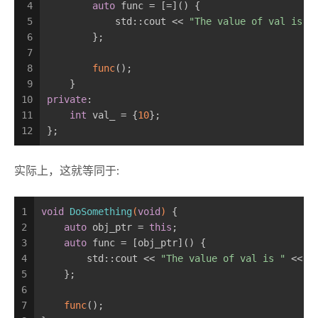
4
auto
 func = [=]() {
5
            std::cout << 
"The value of val is "
6
        };
7
8
func
();
9
    }
10
private
:
11
int
 val_ = {
10
};
12
};
实际上，这就等同于:
1
void
DoSomething
(
void
)
{
2
auto
 obj_ptr = 
this
;
3
auto
 func = [obj_ptr]() {
4
        std::cout << 
"The value of val is "
 << o
5
    };
6
7
func
();