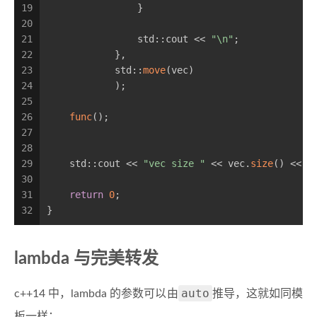
19
                }
20
21
                std::cout << 
"\n"
;
22
            },
23
            std::
move
(vec)
24
            );
25
26
func
();
27
28
29
    std::cout << 
"vec size "
 << vec.
size
() << 
"
30
31
return
0
;
32
}
lambda 与完美转发
auto
c++14 中，lambda 的参数可以由
推导，这就如同模
板一样：