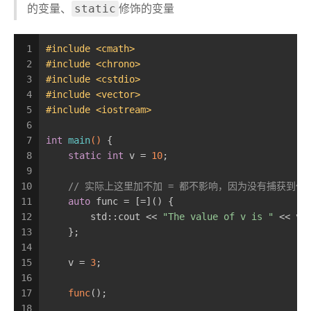
static
的变量、
修饰的变量
1
#
include
<cmath>
2
#
include
<chrono>
3
#
include
<cstdio>
4
#
include
<vector>
5
#
include
<iostream>
6
7
int
main
()
{
8
static
int
 v = 
10
;
9
10
// 实际上这里加不加 = 都不影响，因为没有捕获到任
11
auto
 func = [=]() {
12
        std::cout << 
"The value of v is "
 << v 
13
    };
14
15
    v = 
3
;
16
17
func
();
18