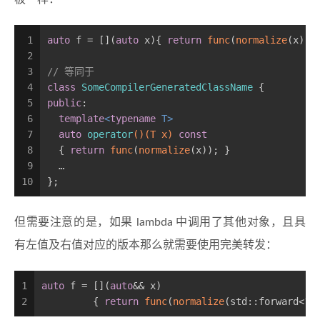
1
auto
 f = [](
auto
 x){ 
return
func
(
normalize
(x));
2
3
// 等同于
4
class
SomeCompilerGeneratedClassName
 {
5
public
:
6
template
<
typename
 T>                   
7
auto
operator
()
(T x)
const
8
{ 
return
func
(
normalize
(x)); }
9
  …                                      
10
};                                       
但需要注意的是，如果 lambda 中调用了其他对象，且具
有左值及右值对应的版本那么就需要使用完美转发：
1
auto
 f = [](
auto
&& x)
2
         { 
return
func
(
normalize
(std::forward<??