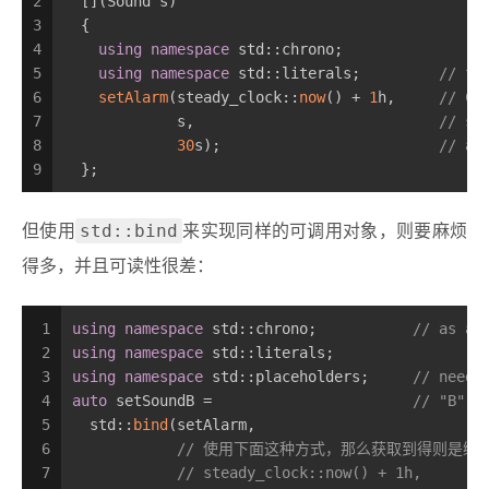
2
  [](Sound s)
3
  {
4
using
namespace
 std::chrono;
5
using
namespace
 std::literals;         
// fo
6
setAlarm
(steady_clock::
now
() + 
1
h,     
// C+
7
             s,                            
// sa
8
30
s);                         
// as
9
  };
std::bind
但使用
来实现同样的可调用对象，则要麻烦
得多，并且可读性很差：
1
using
namespace
 std::chrono;           
// as ab
2
using
namespace
 std::literals;
3
using
namespace
 std::placeholders;     
// neede
4
auto
 setSoundB =                       
// "B" f
5
  std::
bind
(setAlarm,
6
// 使用下面这种方式，那么获取到得则是绑
7
// steady_clock::now() + 1h,