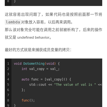
8
}
这就容易出现问题了，如果代码也是按照前面那一节将
lambda
对象放入容易，以后再来调用。
那么该对象完全可能在调用之前就被析构了，后来的操作
就又是 undefined behavior。
最好的方式就是来捕获成员变量的拷贝：
1
void
DoSomething
(
void
)
{
2
int
 val_copy = val_;
3
4
auto
 func = [val_copy]() {
5
        std::cout << 
"The value of val is "
 << v
6
    };
7
8
func
();
9
}