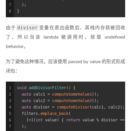
7
  );                                            
8
} 
divisor
由于
变量在退出函数后，其栈内存就被回收
了，所以当该 lambda 被调用时，就是 undefined
behavior。
为了避免这种情况，应该使用 passed by value 的形式形成
闭包：
1
void
addDivisorFilter
()
{
2
auto
 calc1 = 
computeSomeValue1
();
3
auto
 calc2 = 
computeSomeValue2
();
4
auto
 divisor = 
computeDivisor
(calc1, calc2);
5
  filters.
emplace_back
(                         
6
    [=](
int
 value) { 
return
 value % divisor == 
0
7
  );                                            