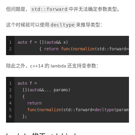
std::forward
但问题是，
中并无法确定参数类型。
decltype
这个时候就可以使用
来推导类型：
1
auto
 f = [](
auto
&& x)
2
         { 
return
func
(
normalize
(std::forward<
de
除此之外，c++14 的 lambda 还支持变参数：
1
auto
 f =
2
  [](
auto
&&... params)
3
  {
4
return
5
func
(
normalize
(std::forward<
decltype
(params)
6
  };