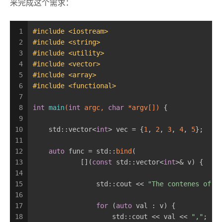
来完成这个需求：
1
#
include
<iostream>
2
#
include
<string>
3
#
include
<utility>
4
#
include
<vector>
5
#
include
<array>
6
#
include
<functional>
7
8
int
main
(
int
 argc, 
char
 *argv[])
{
9
10
    std::vector<
int
> vec = {
1
, 
2
, 
3
, 
4
, 
5
};
11
12
auto
 func = std::
bind
(
13
            [](
const
 std::vector<
int
>& v) {
14
15
                std::cout << 
"The contenes of v
16
17
for
 (
auto
 val : v) {
18
                    std::cout << val << 
","
;