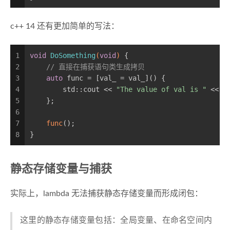
c++ 14 还有更加简单的写法：
1
void
DoSomething
(
void
)
{
2
// 直接在捕获语句类生成拷贝
3
auto
 func = [val_ = val_]() {
4
        std::cout << 
"The value of val is "
 << v
5
    };
6
7
func
();
8
}
静态存储变量与捕获
实际上，lambda 无法捕获静态存储变量而形成闭包：
这里的静态存储变量包括：全局变量、在命名空间内