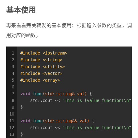
基本使用
再来看看完美转发的基本使用：根据输入参数的类型，调
用对应的函数。
1
#
include
<iostream>
2
#
include
<string>
3
#
include
<utility>
4
#
include
<vector>
5
#
include
<array>
6
7
void
func
(std::string& val)
{
8
    std::cout << 
"This is lvalue function!\n"
;
9
}
10
11
void
func
(std::string&& val)
{
12
    std::cout << 
"This is rvalue function!\n"
;
13
}