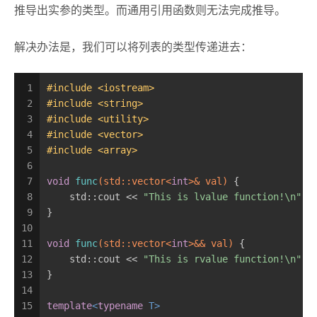
推导出实参的类型。而通用引用函数则无法完成推导。
解决办法是，我们可以将列表的类型传递进去：
1
#
include
<iostream>
2
#
include
<string>
3
#
include
<utility>
4
#
include
<vector>
5
#
include
<array>
6
7
void
func
(std::vector<
int
>& val)
{
8
    std::cout << 
"This is lvalue function!\n"
;
9
}
10
11
void
func
(std::vector<
int
>&& val)
{
12
    std::cout << 
"This is rvalue function!\n"
;
13
}
14
15
template
<
typename
 T>