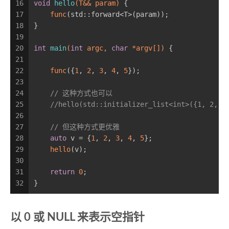
16
void
hello
(T&& param)
{
17
func
(std::forward<T>(param));
18
}
19
20
int
main
(
int
 argc, 
char
 *argv[])
{
21
22
func
({
1
, 
2
, 
3
, 
4
, 
5
});
23
24
// 这种方式也可以
25
//hello(std::initializer_list<int>({1, 2, 3
26
27
// 但这种方式更优雅
28
auto
 v = {
1
, 
2
, 
3
, 
4
, 
5
};
29
hello
(v);
30
31
return
0
;
32
}
以 0 或 NULL 来表示空指针