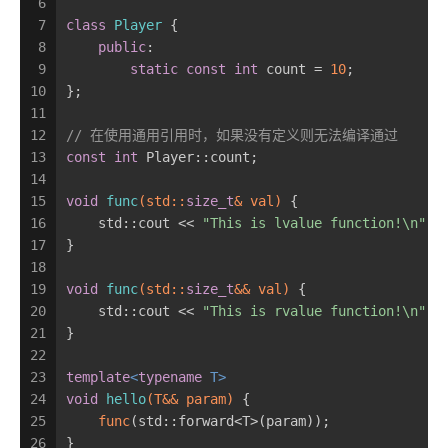
6
7
class
Player
 {
8
public
:
9
static
const
int
 count = 
10
;
10
};
11
12
// 在使用通用引用时，如果没有定义则无法编译通过
13
const
int
 Player::count;
14
15
void
func
(std::
size_t
& val)
{
16
    std::cout << 
"This is lvalue function!\n"
;
17
}
18
19
void
func
(std::
size_t
&& val)
{
20
    std::cout << 
"This is rvalue function!\n"
;
21
}
22
23
template
<
typename
 T>
24
void
hello
(T&& param)
{
25
func
(std::forward<T>(param));
26
}