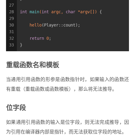
27
28
int
main
(
int
 argc, 
char
 *argv[])
{
29
30
hello
(Player::count);
31
32
return
0
;
33
}
重载函数名和模板
当通用引用函数的形参是函数指针时，如果输入的函数还
有重载（重载函数或函数模板），那么将无法推导。
位字段
如果通用引用函数的输入是位字段，则无法完成推导，因
为引用在编译器内部是指针，而无法获取位字段的地址。