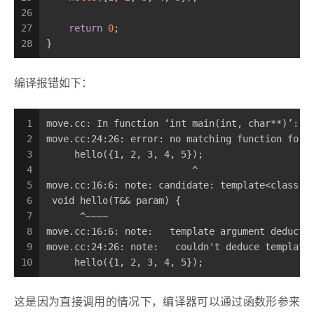
26
27
return
0
;
28
}
编译报错如下：
1
move.cc: In function ‘int main(int, char**)’:
2
move.cc:24:26: error: no matching function for 
3
     hello({1, 2, 3, 4, 5});
4
                          ^
5
move.cc:16:6: note: candidate: template<class T
6
 void hello(T&& param) {
7
      ^~~~~
8
move.cc:16:6: note:   template argument deducti
9
move.cc:24:26: note:   couldn't deduce template
10
     hello({1, 2, 3, 4, 5});
这是因为直接调用的情况下，编译器可以通过函数形参来