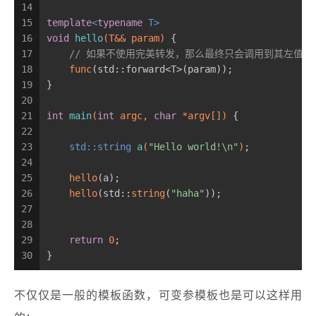
14
15
template
<
typename
 T>
16
void
hello
(T&& param)
{
17
// 如果不使用完美转发，那么最终只会调用到其左值版
18
func
(std::forward<T>(param));
19
}
20
21
int
main
(
int
 argc, 
char
 *argv[])
{
22
23
std::string 
a
(
"Hello world!\n"
)
;
24
25
hello
(a);
26
hello
(std::
string
(
"haha"
));
27
28
29
return
0
;
30
}
不仅仅是一般的模板函数，可变参模板也是可以这样用