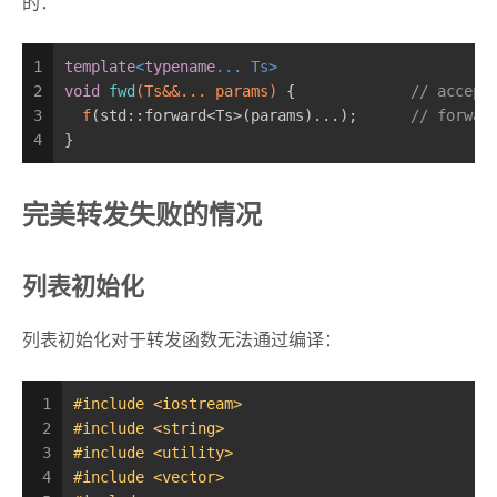
的：
1
template
<
typename
... Ts>
2
void
fwd
(Ts&&... params)
{             
// accept
3
f
(std::forward<Ts>(params)...);      
// forwar
4
}
完美转发失败的情况
列表初始化
列表初始化对于转发函数无法通过编译：
1
#
include
<iostream>
2
#
include
<string>
3
#
include
<utility>
4
#
include
<vector>