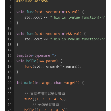
5
#
include
<array>
6
7
void
func
(std::vector<
int
>& val)
{
8
    std::cout << 
"This is lvalue function!\n"
;
9
}
10
11
void
func
(std::vector<
int
>&& val)
{
12
    std::cout << 
"This is rvalue function!\n"
;
13
}
14
15
template
<
typename
 T>
16
void
hello
(T&& param)
{
17
func
(std::forward<T>(param));
18
}
19
20
int
main
(
int
 argc, 
char
 *argv[])
{
21
22
// 直接使用可以通过编译
23
func
({
1
, 
2
, 
3
, 
4
, 
5
});
24
// 无法通过编译
25
hello
({
1
, 
2
, 
3
, 
4
, 
5
});