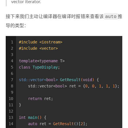
vector
iterator.
auto
接下来我们主动让编译器在编译时报错来查看该
推
导的类型：
1
#
include
<iostream>
2
#
include
<vector>
3
4
template
<
typename
 T>
5
class
TypeDisplay
;
6
7
std::vector<
bool
> 
GetResult
(
void
)
{
8
    std::vector<
bool
> ret = {
0
, 
0
, 
1
, 
1
, 
1
};
9
10
return
 ret;
11
}
12
13
int
main
()
{
14
auto
 ret = 
GetResult
()[
2
];