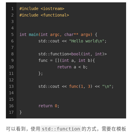
1
#
include
<iostream>
2
#
include
<functional>
3
4
5
int
main
(
int
 argc, 
char
** argv)
{
6
	std::cout << 
"Hello world\n"
;
7
8
	std::function<
bool
(
int
, 
int
)>
9
	func = [](
int
 a, 
int
 b){
10
return
 a < b;
11
	};
12
13
	std::cout << 
func
(
1
, 
3
) << 
"\n"
;
14
15
16
return
0
;
17
}
std::function
可以看到，使用
的方式，需要在模板