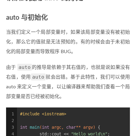
auto 与初始化
当我们定义一个局部变量时，如果该局部变量没有被初始
化，那么它的值就是无法预知的。有的时候会由于未初始
化的局部变量而导致程序 BUG。
auto
由于
的推导是依赖于其右值的，也就是说如果没有
auto
右值，使用
就会出错。基于此特性，我们可以使用
auto 来定义一个变量，以让编译器来帮助我们查看一个局
部变量是否已经被初始化。
1
#
include
<iostream>
2
3
int
main
(
int
 argc, 
char
** argv)
{
4
	std::cout << 
"Hello world\n"
;