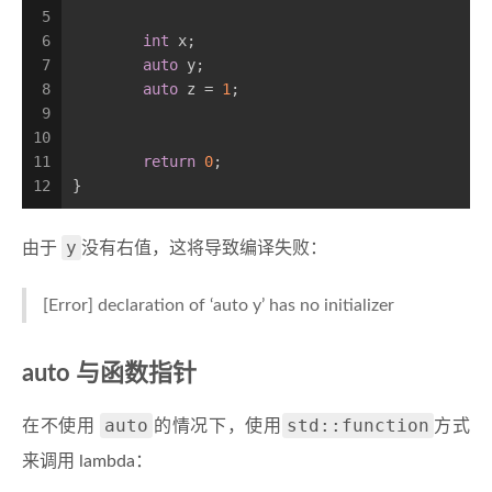
5
6
int
 x;
7
auto
 y;
8
auto
 z = 
1
;
9
10
11
return
0
;
12
}
y
由于
没有右值，这将导致编译失败：
[Error] declaration of ‘auto y’ has no initializer
auto 与函数指针
auto
std::function
在不使用
的情况下，使用
方式
来调用 lambda：