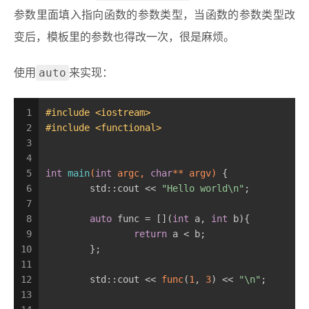
参数里面填入指向函数的参数类型，当函数的参数类型改
变后，模板里的参数也得改一次，很是麻烦。
auto
使用
来实现：
1
#
include
<iostream>
2
#
include
<functional>
3
4
5
int
main
(
int
 argc, 
char
** argv)
{
6
	std::cout << 
"Hello world\n"
;
7
8
auto
 func = [](
int
 a, 
int
 b){
9
return
 a < b;
10
	};
11
12
	std::cout << 
func
(
1
, 
3
) << 
"\n"
;
13