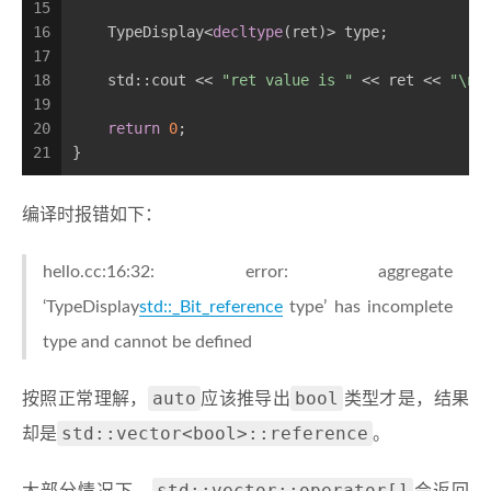
15
16
    TypeDisplay<
decltype
(ret)> type;
17
18
    std::cout << 
"ret value is "
 << ret << 
"\n"
19
20
return
0
;
21
}
编译时报错如下：
hello.cc:16:32: error: aggregate
‘TypeDisplay
std::_Bit_reference
type’ has incomplete
type and cannot be defined
auto
bool
按照正常理解，
应该推导出
类型才是，结果
std::vector<bool>::reference
却是
。
std::vector::operator[]