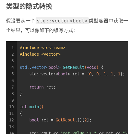
类型的隐式转换
std::vector<bool>
假设要从一个
类型容器中获取一
个结果，可以像如下的编写方式：
1
#
include
<iostream>
2
#
include
<vector>
3
4
std::vector<
bool
> 
GetResult
(
void
)
{
5
    std::vector<
bool
> ret = {
0
, 
0
, 
1
, 
1
, 
1
};
6
7
return
 ret;
8
}
9
10
int
main
()
11
{
12
bool
 ret = 
GetResult
()[
2
];
13
14
    std::cout << 
"ret value is "
 << ret << 
"\n"