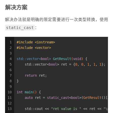
解决方案
解决办法就是明确的限定需要进行一次类型转换，使用
static_cast
：
1
#
include
<iostream>
2
#
include
<vector>
3
4
std::vector<
bool
> 
GetResult
(
void
)
{
5
    std::vector<
bool
> ret = {
0
, 
0
, 
1
, 
1
, 
1
};
6
7
return
 ret;
8
}
9
10
int
main
()
{
11
auto
 ret = 
static_cast
<
bool
>(
GetResult
()[
2
]
12
13
    std::cout << 
"ret value is "
 << ret << 
"\n"