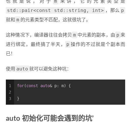
m
也就是说，对于
来讲，它的元素类型是
std::pair<const std::string, int>
p
，那么
m
就和
的元素类型不匹配，这就很坑了。
m
p
这种情况下，编译器往往会拷贝
中元素的副本，由
来
p
进行绑定，最终搞了半天，
操作的不过就是个副本而
已！
auto
使用
就可以避免这种坑：
1
for
(
const
auto
& p: m) {
2
3
}
auto 初始化可能会遇到的坑’