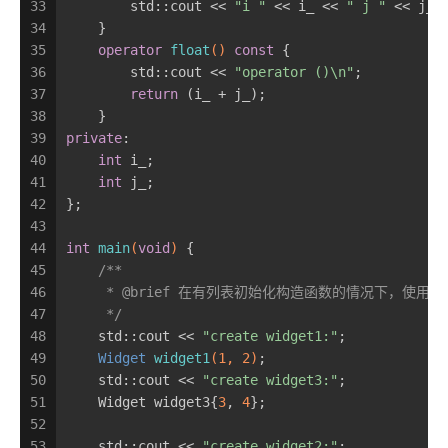
33
        std::cout << 
"i "
 << i_ << 
" j "
 << j_ 
34
    }
35
operator
float
()
const
{
36
        std::cout << 
"operator ()\n"
;
37
return
 (i_ + j_);
38
    }
39
private
:
40
int
 i_;
41
int
 j_;
42
};
43
44
int
main
(
void
)
{
45
/**
46
     * @brief 在有列表初始化构造函数的情况下，
47
     */
48
    std::cout << 
"create widget1:"
;
49
Widget 
widget1
(
1
, 
2
)
;
50
    std::cout << 
"create widget3:"
;
51
    Widget widget3{
3
, 
4
};
52
53
    std::cout << 
"create widget2:"
;