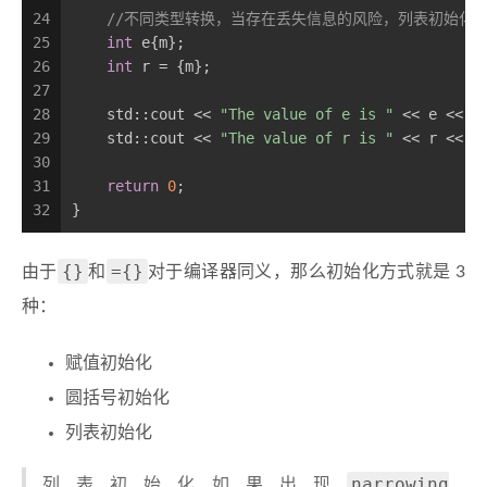
24
//不同类型转换，当存在丢失信息的风险，列表初始化就会
25
int
 e{m};
26
int
 r = {m};
27
28
    std::cout << 
"The value of e is "
 << e << 
"
29
    std::cout << 
"The value of r is "
 << r << 
"
30
31
return
0
;
32
}
{}
={}
由于
和
对于编译器同义，那么初始化方式就是 3
种：
赋值初始化
圆括号初始化
列表初始化
narrowing
列表初始化如果出现