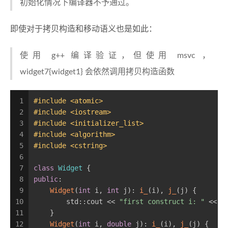
初始化情况下编译器不予通过。
即使对于拷贝构造和移动语义也是如此：
使用 g++ 编译验证，但使用 msvc ，
widget7{widget1} 会依然调用拷贝构造函数
1
#
include
<atomic>
2
#
include
<iostream>
3
#
include
<initializer_list>
4
#
include
<algorithm>
5
#
include
<cstring>
6
7
class
Widget
 {
8
public
:
9
Widget
(
int
 i, 
int
 j): 
i_
(i), 
j_
(j) {
10
        std::cout << 
"first construct i: "
 << i
11
    }
12
Widget
(
int
 i, 
double
 j): 
i_
(i), 
j_
(j) {