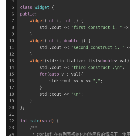
4
5
class
Widget
 {
6
public
:
7
Widget
(
int
 i, 
int
 j) {
8
        std::cout << 
"first construct i: "
 << i
9
    }
10
Widget
(
int
 i, 
double
 j) {
11
        std::cout << 
"second construct i: "
 << 
12
    }
13
Widget
(std::initializer_list<
double
> val) {
14
        std::cout << 
"third construct :\n"
;
15
for
(
auto
 v : val){
16
            std::cout << v << 
","
;
17
        }
18
        std::cout << 
"\n"
;
19
    }
20
};
21
22
int
main
(
void
)
{
23
/**
24
     * @brief 在有列表初始化构造函数的情况下，