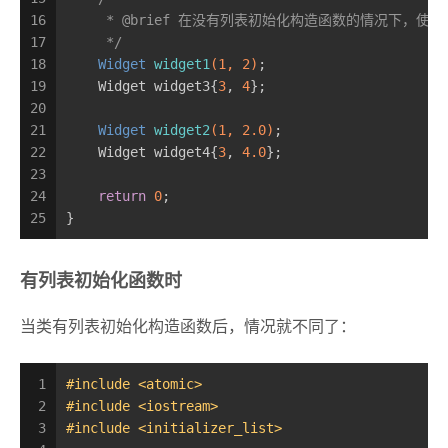
16
     * @brief 在没有列表初始化构造函数的情况下，
17
     */
18
Widget 
widget1
(
1
, 
2
)
;
19
    Widget widget3{
3
, 
4
};
20
21
Widget 
widget2
(
1
, 
2.0
)
;
22
    Widget widget4{
3
, 
4.0
};
23
24
return
0
;
25
}
有列表初始化函数时
当类有列表初始化构造函数后，情况就不同了：
1
#
include
<atomic>
2
#
include
<iostream>
3
#
include
<initializer_list>