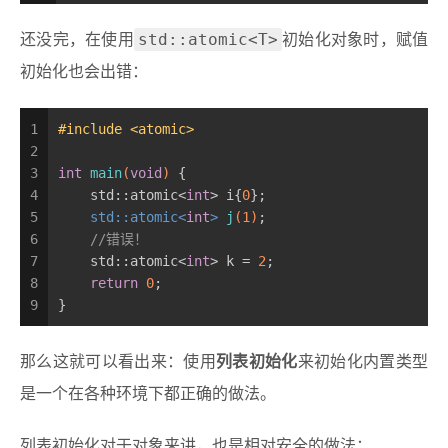
std::atomic<T>
还没完，在使用
初始化对象时，赋值
初始化也会出错：
1
#
include
<atomic>
2
3
int
main
(
void
)
{
4
    std::atomic<
int
> i{
0
};
5
std::atomic<
int
> 
j
(
1
)
;
6
//错误！
7
    std::atomic<
int
> k = 
2
;
8
return
0
;
9
}
那么这就可以看出来：使用
列表初始化
来初始化内置类型
是一个在各种环境下都正确的做法。
列表初始化对于对象来讲，也是相对安全的做法：