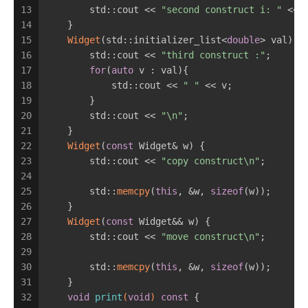
13
        std::cout << 
"second construct i: "
 << 
14
    }
15
Widget
(std::initializer_list<
double
> val) {
16
        std::cout << 
"third construct :"
;
17
for
(
auto
 v : val){
18
            std::cout << 
" "
 << v;
19
        }
20
        std::cout << 
"\n"
;
21
    }
22
Widget
(
const
 Widget& w) {
23
        std::cout << 
"copy construct\n"
;
24
25
        std::
memcpy
(
this
, &w, 
sizeof
(w));
26
    }
27
Widget
(
const
 Widget&& w) {
28
        std::cout << 
"move construct\n"
;
29
30
        std::
memcpy
(
this
, &w, 
sizeof
(w));
31
    }
32
void
print
(
void
)
const
{