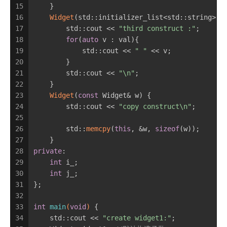
15
    }
16
Widget
(std::initializer_list<std::string> v
17
        std::cout << 
"third construct :"
;
18
for
(
auto
 v : val){
19
            std::cout << 
" "
 << v;
20
        }
21
        std::cout << 
"\n"
;
22
    }
23
Widget
(
const
 Widget& w) {
24
        std::cout << 
"copy construct\n"
;
25
26
        std::
memcpy
(
this
, &w, 
sizeof
(w));
27
    }
28
private
:
29
int
 i_;
30
int
 j_;
31
};
32
33
int
main
(
void
)
{
34
    std::cout << 
"create widget1:"
;