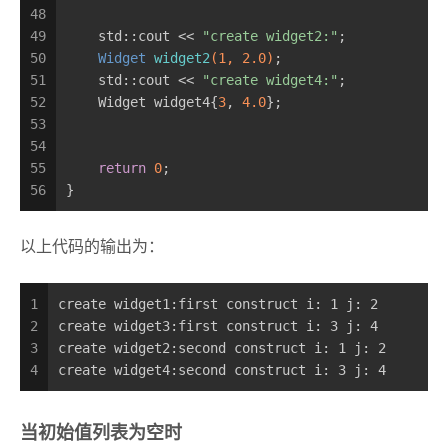
48
49
    std::cout << 
"create widget2:"
;
50
Widget 
widget2
(
1
, 
2.0
)
;
51
    std::cout << 
"create widget4:"
;
52
    Widget widget4{
3
, 
4.0
};
53
54
55
return
0
;
56
}
以上代码的输出为：
1
create widget1:first construct i: 1 j: 2
2
create widget3:first construct i: 3 j: 4
3
create widget2:second construct i: 1 j: 2
4
create widget4:second construct i: 3 j: 4
当初始值列表为空时