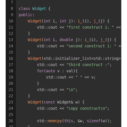
7
8
class
Widget
 {
9
public
:
10
Widget
(
int
 i, 
int
 j): 
i_
(i), 
j_
(j) {
11
        std::cout << 
"first construct i: "
 << i
12
    }
13
Widget
(
int
 i, 
double
 j): 
i_
(i), 
j_
(j) {
14
        std::cout << 
"second construct i: "
 << 
15
    }
16
Widget
(std::initializer_list<std::string> v
17
        std::cout << 
"third construct :"
;
18
for
(
auto
 v : val){
19
            std::cout << 
" "
 << v;
20
        }
21
        std::cout << 
"\n"
;
22
    }
23
Widget
(
const
 Widget& w) {
24
        std::cout << 
"copy construct\n"
;
25
26
        std::
memcpy
(
this
, &w, 
sizeof
(w));