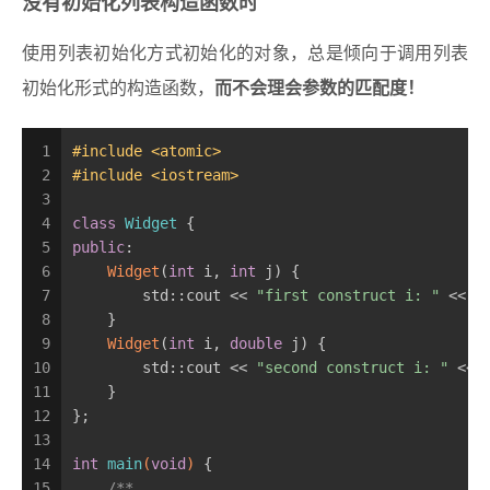
没有初始化列表构造函数时
使用列表初始化方式初始化的对象，总是倾向于调用列表
初始化形式的构造函数，
而不会理会参数的匹配度！
1
#
include
<atomic>
2
#
include
<iostream>
3
4
class
Widget
 {
5
public
:
6
Widget
(
int
 i, 
int
 j) {
7
        std::cout << 
"first construct i: "
 << i
8
    }
9
Widget
(
int
 i, 
double
 j) {
10
        std::cout << 
"second construct i: "
 << 
11
    }
12
};
13
14
int
main
(
void
)
{
15
/**