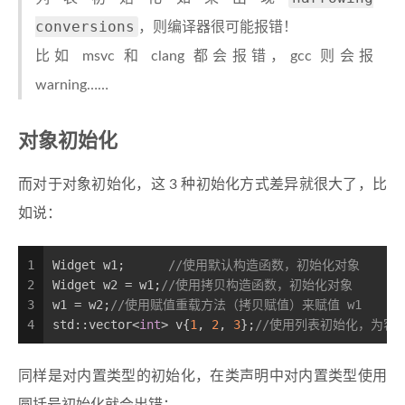
conversions
，则编译器很可能报错！
比如 msvc 和 clang 都会报错，gcc 则会报
warning……
对象初始化
而对于对象初始化，这 3 种初始化方式差异就很大了，比
如说：
1
Widget w1; 	
//使用默认构造函数，初始化对象
2
Widget w2 = w1;
//使用拷贝构造函数，初始化对象
3
w1 = w2;
//使用赋值重载方法（拷贝赋值）来赋值 w1
4
std::vector<
int
> v{
1
, 
2
, 
3
};
//使用列表初始化，为容
同样是对内置类型的初始化，在类声明中对内置类型使用