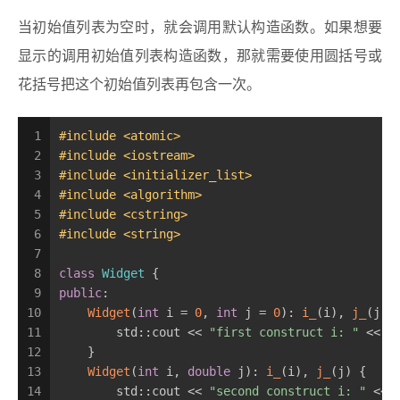
当初始值列表为空时，就会调用默认构造函数。如果想要
显示的调用初始值列表构造函数，那就需要使用圆括号或
花括号把这个初始值列表再包含一次。
1
#
include
<atomic>
2
#
include
<iostream>
3
#
include
<initializer_list>
4
#
include
<algorithm>
5
#
include
<cstring>
6
#
include
<string>
7
8
class
Widget
 {
9
public
:
10
Widget
(
int
 i = 
0
, 
int
 j = 
0
): 
i_
(i), 
j_
(j) 
11
        std::cout << 
"first construct i: "
 << i
12
    }
13
Widget
(
int
 i, 
double
 j): 
i_
(i), 
j_
(j) {
14
        std::cout << 
"second construct i: "
 << 