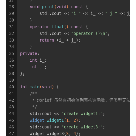
27
    }
28
void
print
(
void
)
const
{
29
        std::cout << 
"i "
 << i_ << 
" j "
 << j_ 
30
    }
31
operator
float
()
const
{
32
        std::cout << 
"operator ()\n"
;
33
return
 (i_ + j_);
34
    }
35
private
:
36
int
 i_;
37
int
 j_;
38
};
39
40
int
main
(
void
)
{
41
/**
42
     * @brief 虽然有初始值列表构造函数，但类型无
43
     */
44
    std::cout << 
"create widget1:"
;
45
Widget 
widget1
(
1
, 
2
)
;
46
    std::cout << 
"create widget3:"
;
47
    Widget widget3{
3
, 
4
};