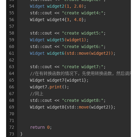
54
Widget 
widget2
(
1
, 
2.0
)
;
55
    std::cout << 
"create widget4:"
;
56
    Widget widget4{
3
, 
4.0
};
57
58
    std::cout << 
"create widget5:"
;
59
Widget 
widget5
(widget1)
;
60
    std::cout << 
"create widget6:"
;
61
Widget 
widget6
(std::move(widget2))
;
62
63
    std::cout << 
"create widget7:"
;
64
//在有转换函数的情况下，先使用转换函数，然后调用
65
    Widget widget7{widget1};
66
    widget7.
print
();
67
//同上
68
    std::cout << 
"create widget8:"
;
69
    Widget widget8{std::
move
(widget2)};
70
71
72
return
0
;
73
}