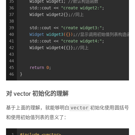
35
    Widget widget1; 
//默认构造函数
36
    std::cout << 
"create widget2:"
;
37
    Widget widget2{};
//同上
38
39
    std::cout << 
"create widget3:"
;
40
Widget 
widget3
({})
;
//显示调用初始值列表构造函数
41
    std::cout << 
"create widget4:"
;
42
    Widget widget4{{}};
//同上
43
44
45
return
0
;
46
}
对 vector 初始化的理解
vector
基于上面的理解，就能够明白
初始化使用圆括号
和使用初始值列表的意义了：
1
#
include
<vector>