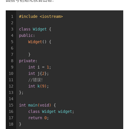
圆括号初始化就会出错：
1
#
include
<iostream>
2
3
class
Widget
 {
4
public
:
5
Widget
() {
6
7
    }
8
private
:
9
int
 i = 
1
;
10
int
 j{
2
};
11
//错误！
12
int
k
(
9
)
;
13
};
14
15
int
main
(
void
)
{
16
class
Widget
widget
;
17
return
0
;
18
}