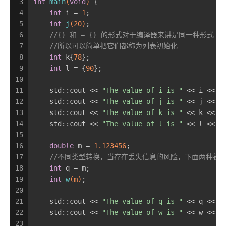
3
int
main
(
void
)
{
4
int
 i = 
1
;
5
int
j
(
20
)
;
6
//{} 和 = {} 的形式对于编译器来讲是同一种形式
7
//所以可以简单把它们都称为列表初始化
8
int
 k{
78
};
9
int
 l = {
90
};
10
11
    std::cout << 
"The value of i is "
 << i << 
"
12
    std::cout << 
"The value of j is "
 << j << 
"
13
    std::cout << 
"The value of k is "
 << k << 
"
14
    std::cout << 
"The value of l is "
 << l << 
"
15
16
double
 m = 
1.123456
;
17
//不同类型转换，当存在丢失信息的风险，下面两种初始化最
18
int
 q = m;
19
int
w
(m)
;
20
21
    std::cout << 
"The value of q is "
 << q << 
"
22
    std::cout << 
"The value of w is "
 << w << 
"
23