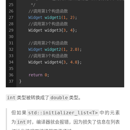
25
     */
26
//调用第1个构造函数
27
Widget 
widget1
(
1
, 
2
)
;
28
//调用第3个构造函数
29
    Widget widget3{
3
, 
4
};
30
31
//调用第2个构造函数
32
Widget 
widget2
(
1
, 
2.0
)
;
33
//调用第3个构造函数
34
    Widget widget4{
3
, 
4.0
};
35
36
return
0
;
37
}
int
double
类型被转换成了
类型。
std::initializer_list<T>
但如果
中的元素
int
为
时，编译器就会报错，因为损失了信息在列表