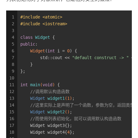
1
#
include
<atomic>
2
#
include
<iostream>
3
4
class
Widget
 {
5
public
:
6
Widget
(
int
 i = 
0
) {
7
        std::cout << 
"default construct -> "
 <<
8
    }
9
};
10
11
int
main
(
void
)
{
12
//调用默认构造函数
13
Widget 
widget1
(
1
)
;
14
//这里实际上是声明了一个函数，参数为空，返回类型为 Wi
15
Widget 
widget2
()
;
16
//而使用列表初始化，就可以调用默认构造函数
17
    Widget widget3{};
18
    Widget widget4{
4
};