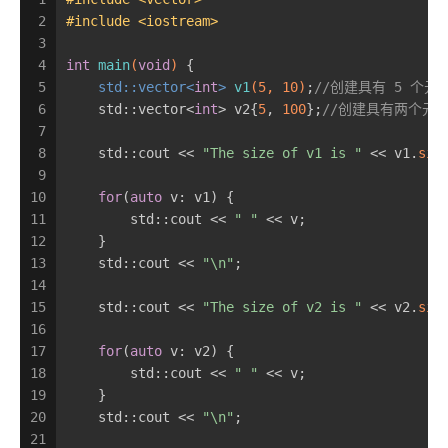
2
#
include
<iostream>
3
4
int
main
(
void
)
{
5
std::vector<
int
> 
v1
(
5
, 
10
)
;
//创建具有 5 个元素
6
    std::vector<
int
> v2{
5
, 
100
};
//创建具有两个元素，
7
8
    std::cout << 
"The size of v1 is "
 << v1.
siz
9
10
for
(
auto
 v: v1) {
11
        std::cout << 
" "
 << v;
12
    }
13
    std::cout << 
"\n"
;
14
15
    std::cout << 
"The size of v2 is "
 << v2.
siz
16
17
for
(
auto
 v: v2) {
18
        std::cout << 
" "
 << v;
19
    }
20
    std::cout << 
"\n"
;
21