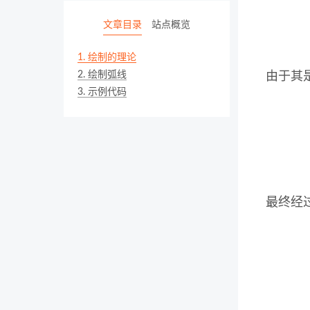
文章目录
站点概览
1.
绘制的理论
2.
绘制弧线
由于其
3.
示例代码
最终经