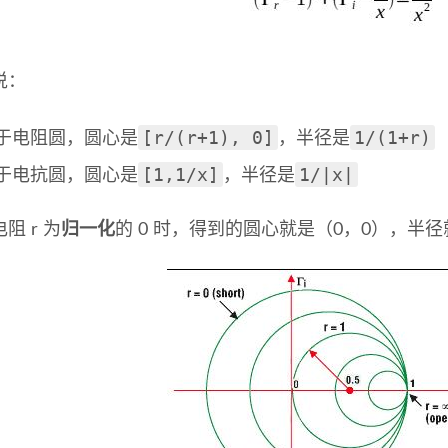
说：
[r/(r+1), 0]
1/(1+r)
于电阻圆，圆心是
，半径是
[1,1/x]
1/|x|
于电抗圆，圆心是
，半径是
阻 r 为
归一化
的 0 时，得到的圆心就是（0，0），半