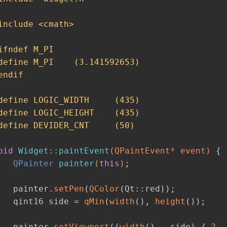
include
<cmath>
ifndef
 M_PI
define
 M_PI    (3.141592653)
endif
define
 LOGIC_WIDTH     (435)
define
 LOGIC_HEIGHT    (435)
define
 DEVIDER_CNT     (50)
oid
Widget::paintEvent
(QPaintEvent* event)
{
QPainter 
painter
(
this
)
;
   painter.
setPen
(
QColor
(Qt::red));
   qint16 side = 
qMin
(
width
(), 
height
());
   painter.
setViewport
((
width
() - side) / 
2
,