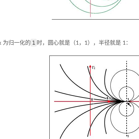
1
x 为归一化的
时，圆心就是（1，1），半径就是 1：