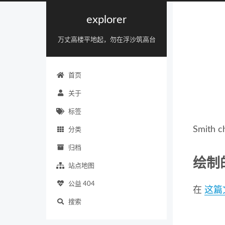
explorer
万丈高楼平地起，勿在浮沙筑高台
首页
关于
标签
Smit
分类
归档
绘制
站点地图
公益 404
在
这篇
搜索