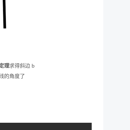
定理
求得斜边 b
线的角度了