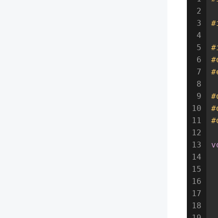
2
3
#
4
5
#
6
#
7
#
8
9
#
10
#
11
#
12
13
v
14
15
16
 
17
 
18
19
 