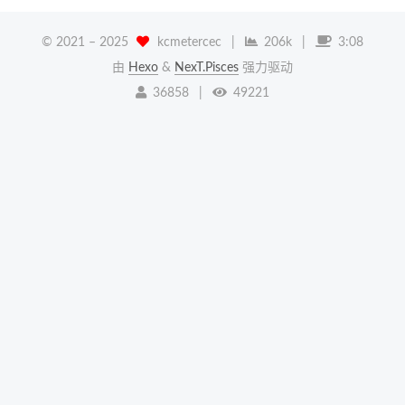
© 2021 –
2025
kcmetercec
|
206k
|
3:08
由
Hexo
&
NexT.Pisces
强力驱动
36858
|
49221