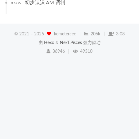
初步认识 AM 调制
07-06
© 2021 –
2025
kcmetercec
|
206k
|
3:08
由
Hexo
&
NexT.Pisces
强力驱动
36946
|
49310