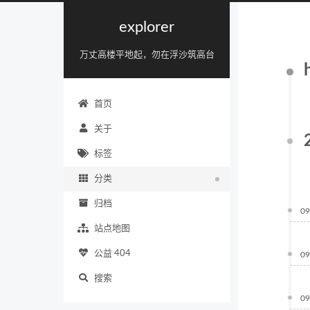
explorer
万丈高楼平地起，勿在浮沙筑高台
首页
关于
标签
分类
归档
09
站点地图
公益 404
09
搜索
09