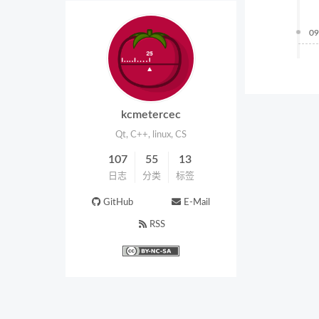
09
kcmetercec
Qt, C++, linux, CS
107
55
13
日志
分类
标签
GitHub
E-Mail
RSS