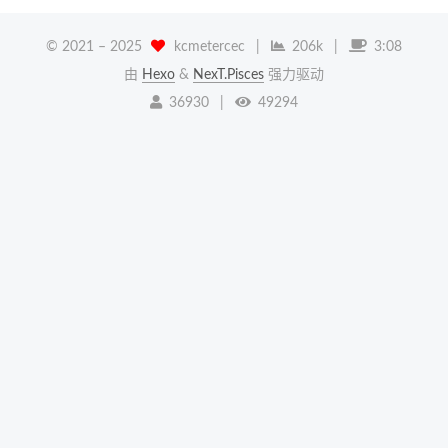
© 2021 –
2025
kcmetercec
|
206k
|
3:08
由
Hexo
&
NexT.Pisces
强力驱动
36930
|
49294