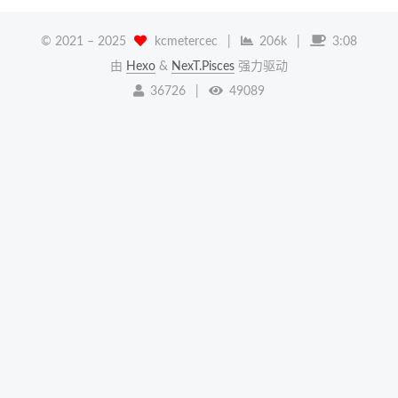
© 2021 –
2025
kcmetercec
|
206k
|
3:08
由
Hexo
&
NexT.Pisces
强力驱动
36726
|
49089