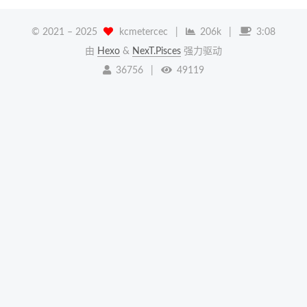
© 2021 –
2025
kcmetercec
|
206k
|
3:08
由
Hexo
&
NexT.Pisces
强力驱动
36756
|
49119