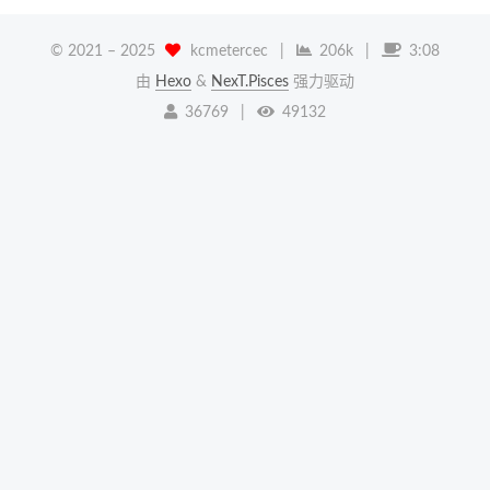
© 2021 –
2025
kcmetercec
|
206k
|
3:08
由
Hexo
&
NexT.Pisces
强力驱动
36769
|
49132