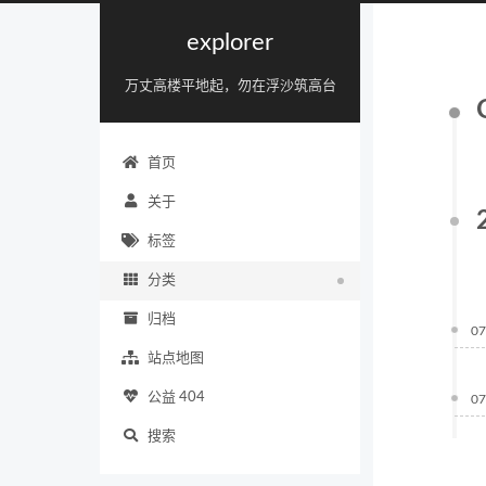
explorer
万丈高楼平地起，勿在浮沙筑高台
首页
关于
标签
分类
归档
07
站点地图
公益 404
07
搜索