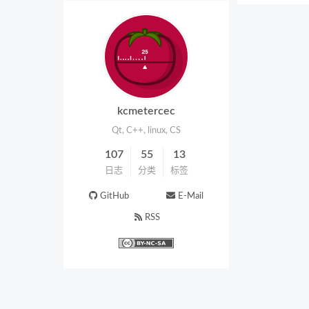
kcmetercec
Qt, C++, linux, CS
107
55
13
日志
分类
标签
GitHub
E-Mail
RSS