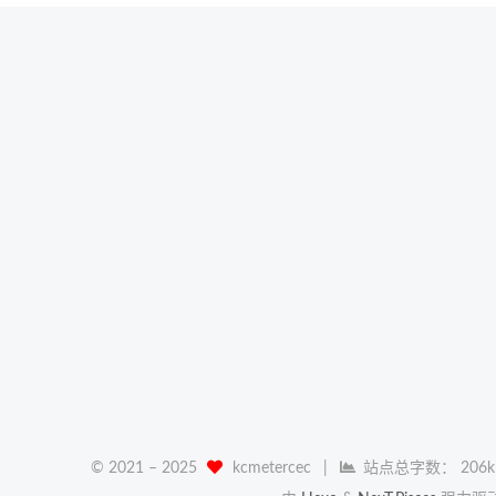
© 2021 –
2025
kcmetercec
|
站点总字数：
206k